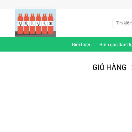
Bỏ
qua
nội
Tìm
kiếm:
dung
Giới thiệu
Bình gas dân d
GIỎ HÀNG