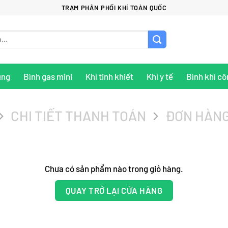
TRẠM PHÂN PHỐI KHÍ TOÀN QUỐC
ụng
Bình gas mini
Khí tinh khiết
Khí y tế
Bình khí cô
CHI TIẾT THANH TOÁN
ĐƠN HÀNG
Chưa có sản phẩm nào trong giỏ hàng.
QUAY TRỞ LẠI CỬA HÀNG