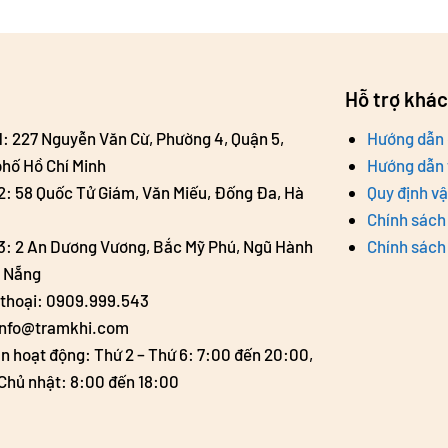
Hỗ trợ khá
 1: 227 Nguyễn Văn Cừ, Phường 4, Quận 5,
Hướng dẫn 
hố Hồ Chí Minh
Hướng dẫn 
 2: 58 Quốc Tử Giám, Văn Miếu, Đống Đa, Hà
Quy định v
Chính sách 
 3: 2 An Dương Vương, Bắc Mỹ Phú, Ngũ Hành
Chính sách
à Nẵng
 thoại: 0909.999.543
info@tramkhi.com
an hoạt động: Thứ 2 – Thứ 6: 7:00 đến 20:00,
 Chủ nhật: 8:00 đến 18:00