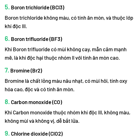
5.
Boron trichloride (BCl3)
Boron trichloride không màu, có tính ăn mòn, và thuộc lớp
khí độc III.
6.
Boron trifluoride (BF3)
Khí Boron trifluoride có mùi không cay, mẫn cảm mạnh
mẽ, là khí độc hại thuộc nhóm II với tính ăn mòn cao.
7.
Bromine (Br2)
Bromine là chất lỏng màu nâu nhạt, có mùi hôi, tính oxy
hóa cao, độc và có tính ăn mòn.
8.
Carbon monoxide (CO)
Khí Carbon monoxide thuộc nhóm khí độc III, không màu,
không mùi và không vị, dễ bắt lửa.
9.
Chlorine dioxide (ClO2)