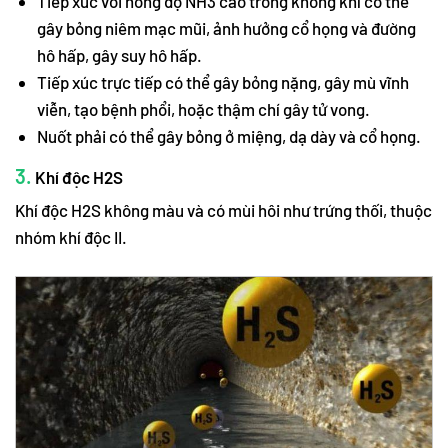
Tiếp xúc với nồng độ NH3 cao trong không khí có thể
gây bỏng niêm mạc mũi, ảnh hưởng cổ họng và đường
hô hấp, gây suy hô hấp.
Tiếp xúc trực tiếp có thể gây bỏng nặng, gây mù vĩnh
viễn, tạo bệnh phổi, hoặc thậm chí gây tử vong.
Nuốt phải có thể gây bỏng ở miệng, dạ dày và cổ họng.
3.
Khí độc H2S
Khí độc H2S không màu và có mùi hôi như trứng thối, thuộc
nhóm khí độc II.