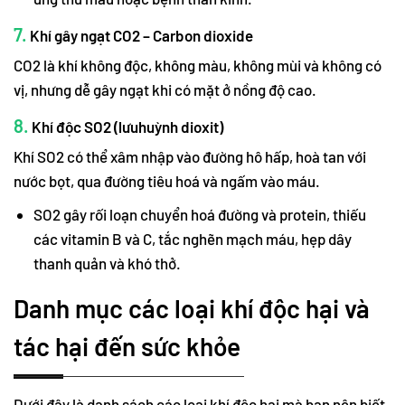
7.
Khí gây ngạt CO2 – Carbon dioxide
CO2 là khí không độc, không màu, không mùi và không có
vị, nhưng dễ gây ngạt khi có mặt ở nồng độ cao.
8.
Khí độc SO2 (lưuhuỳnh dioxit)
Khí SO2 có thể xâm nhập vào đường hô hấp, hoà tan với
nước bọt, qua đường tiêu hoá và ngấm vào máu.
SO2 gây rối loạn chuyển hoá đường và protein, thiếu
các vitamin B và C, tắc nghẽn mạch máu, hẹp dây
thanh quản và khó thở.
Danh mục các loại khí độc hại và
tác hại đến sức khỏe
Dưới đây là danh sách các loại khí độc hại mà bạn nên biết