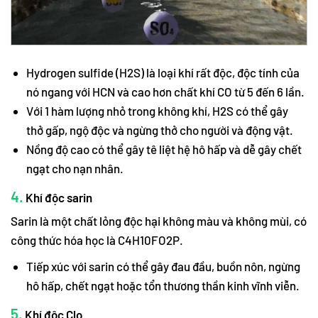
Hydrogen sulfide (H2S) là loại khí rất độc, độc tính của
nó ngang với HCN và cao hơn chất khí CO từ 5 đến 6 lần.
Với 1 hàm lượng nhỏ trong không khí, H2S có thể gây
thở gấp, ngộ độc và ngừng thở cho người và động vật.
Nồng độ cao có thể gây tê liệt hệ hô hấp và dễ gây chết
ngạt cho nạn nhân.
4.
Khí độc sarin
Sarin là một chất lỏng độc hại không màu và không mùi, có
công thức hóa học là C4H10FO2P.
Tiếp xúc với sarin có thể gây đau đầu, buồn nôn, ngừng
hô hấp, chết ngạt hoặc tổn thương thần kinh vĩnh viễn.
5.
Khí độc Clo