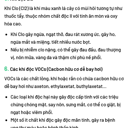
Khí Clo (Cl2) là khí màu xanh lá cây có mùi hôi tương tự như
thuốc tẩy, thuộc nhóm chất độc II với tính ăn mòn và oxy
hóa cao.
Khí Clo gây ngứa, ngạt thở, đau rát xương ức, gây ho,
ngứa mắt và miệng, tiết nhiều nước bọt.
Nếu bị nhiễm clo nặng, có thể gây đau đầu, đau thượng
vị, nôn mửa, vàng da và thậm chí phù nề phổi.
6.
Các khí độc VOCs (Cacbon hữu cơ dễ bay hơi)
VOCs là các chất lỏng, khí hoặc rắn có chứa cacbon hữu cơ
dễ bay hơi như axeton, ethylaxetat, buthylaxetat…
Các loại khí độc hại này gây độc cấp tính với các triệu
chứng chóng mặt, say nôn, sưng mắt, cơ thể co giật, bị
ngạt hoặc viêm phổi.
Một số ít chất khí độc gây độc mãn tính, gây ra bệnh
ung thư máu hoặc bệnh thần kinh.