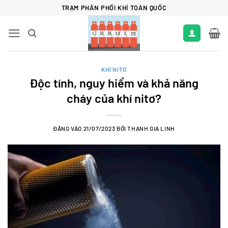
Bỏ
TRẠM PHÂN PHỐI KHÍ TOÀN QUỐC
qua
nội
dung
KHÍ NITƠ
Độc tính, nguy hiểm và khả năng
cháy của khí nitơ?
ĐĂNG VÀO
21/07/2023
BỞI
THANH GIA LINH