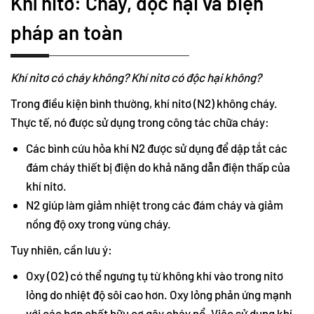
Khí nitơ: Cháy, độc hại và biện
pháp an toàn
Khí nitơ có cháy không? Khí nitơ có độc hại không?
Trong điều kiện bình thường, khí nitơ (N2) không cháy.
Thực tế, nó được sử dụng trong công tác chữa cháy:
Các bình cứu hỏa khí N2 được sử dụng để dập tắt các
đám cháy thiết bị điện do khả năng dẫn điện thấp của
khí nitơ.
N2 giúp làm giảm nhiệt trong các đám cháy và giảm
nồng độ oxy trong vùng cháy.
Tuy nhiên, cần lưu ý:
Oxy (O2) có thể ngưng tụ từ không khí vào trong nitơ
lỏng do nhiệt độ sôi cao hơn. Oxy lỏng phản ứng mạnh
với các hợp chất hữu cơ gây cháy nổ. Việc sử dụng khí