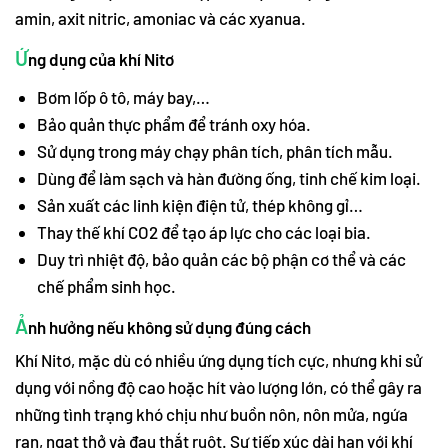
amin, axit nitric, amoniac và các xyanua.
Ứ
ng dụng của khí Nitơ
Bơm lốp ô tô, máy bay,…
Bảo quản thực phẩm để tránh oxy hóa.
Sử dụng trong máy chạy phân tích, phân tích mẫu.
Dùng để làm sạch và hàn đường ống, tinh chế kim loại.
Sản xuất các linh kiện điện tử, thép không gỉ…
Thay thế khí CO2 để tạo áp lực cho các loại bia.
Duy trì nhiệt độ, bảo quản các bộ phận cơ thể và các
chế phẩm sinh học.
Ả
nh hưởng nếu không sử dụng đúng cách
Khí Nitơ, mặc dù có nhiều ứng dụng tích cực, nhưng khi sử
dụng với nồng độ cao hoặc hít vào lượng lớn, có thể gây ra
những tình trạng khó chịu như buồn nôn, nôn mửa, ngứa
ran, ngạt thở và đau thắt ruột. Sự tiếp xúc dài hạn với khí