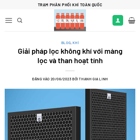
Bỏ
TRẠM PHÂN PHỐI KHÍ TOÀN QUỐC
qua
nội
dung
BLOG
,
KHÍ
Giải pháp lọc không khí với màng
lọc và than hoạt tính
ĐĂNG VÀO
20/06/2023
BỞI
THANH GIA LINH