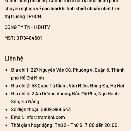
khách hàng tin dùng. Chúng tôi tự hào là nhà phân phối
chuyên nghiệp về
các loại khí tinh khiết chuẩn nhất
trên
thị trường TPHCM.
CÔNG TY TNHH DHTV
MST: 0178484601
Liên hệ
Địa chỉ 1: 227 Nguyễn Văn Cừ, Phường 4, Quận 5, Thành
phố Hồ Chí Minh
Địa chỉ 2: 58 Quốc Tử Giám, Văn Miếu, Đống Đa, Hà Nội
Địa chỉ 3: 2 An Dương Vương, Bắc Mỹ Phú, Ngũ Hành
Sơn, Đà Nẵng
Số điện thoại: 0909.999.543
Email: info@tramkhi.com
Thời gian hoạt động: Thứ 2 – Thứ 6: 7:00 đến 20:00,