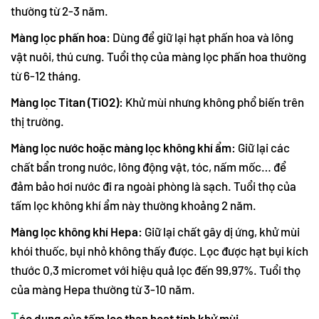
thường từ 2-3 năm.
Màng lọc phấn hoa:
Dùng để giữ lại hạt phấn hoa và lông
vật nuôi, thú cưng. Tuổi thọ của màng lọc phấn hoa thường
từ 6-12 tháng.
Màng lọc Titan (TiO2):
Khử mùi nhưng không phổ biến trên
thị trường.
Màng lọc nước hoặc màng lọc không khí ẩm:
Giữ lại các
chất bẩn trong nước, lông động vật, tóc, nấm mốc… để
đảm bảo hơi nước đi ra ngoài phòng là sạch. Tuổi thọ của
tấm lọc không khí ẩm này thường khoảng 2 năm.
Màng lọc không khí Hepa:
Giữ lại chất gây dị ứng, khử mùi
khói thuốc, bụi nhỏ không thấy được. Lọc được hạt bụi kích
thước 0,3 micromet với hiệu quả lọc đến 99,97%. Tuổi thọ
của màng Hepa thường từ 3-10 năm.
T
ác dụng của tấm lọc than hoạt tính khử mùi