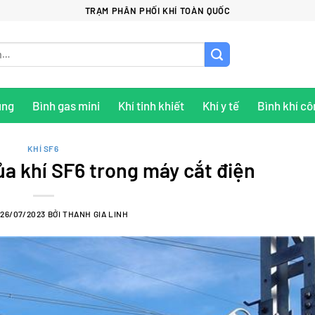
TRẠM PHÂN PHỐI KHÍ TOÀN QUỐC
ụng
Bình gas mini
Khí tinh khiết
Khí y tế
Bình khí cô
KHÍ SF6
a khí SF6 trong máy cắt điện
O
26/07/2023
BỞI
THANH GIA LINH