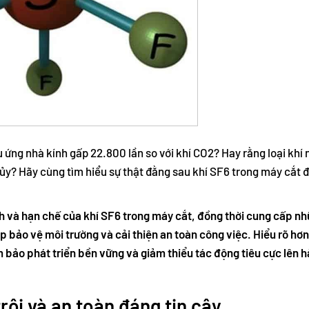
 ứng nhà kính gấp 22.800 lần so với khí CO2? Hay rằng loại khí 
hủy? Hãy cùng tìm hiểu sự thật đằng sau khí SF6 trong máy cắt đ
ch và hạn chế của khí SF6 trong máy cắt, đồng thời cung cấp nh
p bảo vệ môi trường và cải thiện an toàn công việc. Hiểu rõ hơ
 bảo phát triển bền vững và giảm thiểu tác động tiêu cực lên h
rội và an toàn đáng tin cậy