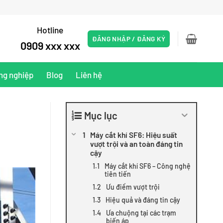
Hotline
ĐĂNG NHẬP / ĐĂNG KÝ
0909 xxx xxx
ng nghiệp
Blog
Liên hệ
Mục lục
Máy cắt khí SF6: Hiệu suất
vượt trội và an toàn đáng tin
cậy
Máy cắt khí SF6 – Công nghệ
tiên tiến
Ưu điểm vượt trội
Hiệu quả và đáng tin cậy
Ưa chuộng tại các trạm
biến áp