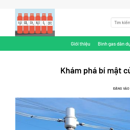
Bỏ
qua
nội
Tìm
kiếm:
dung
Giới thiệu
Bình gas dân d
Khám phá bí mật củ
ĐĂNG VÀ