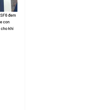
hí SF6 đem
ỏe con
 cho khí