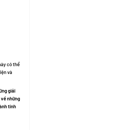
này có thể
iện và
ững giải
n về những
ành tinh