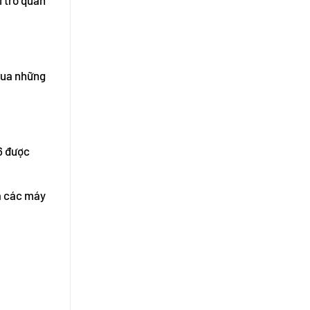
 qua những
F6 được
ủa các máy