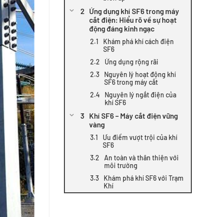
Ứng dụng khí SF6 trong máy
cắt điện: Hiểu rõ về sự hoạt
động đáng kinh ngạc
Khám phá khí cách điện
SF6
Ứng dụng rộng rãi
Nguyên lý hoạt động khí
SF6 trong máy cắt
Nguyên lý ngắt điện của
khí SF6
Khí SF6 – Máy cắt điện vững
vàng
Ưu điểm vượt trội của khí
SF6
An toàn và thân thiện với
môi trường
Khám phá khí SF6 với Trạm
Khí