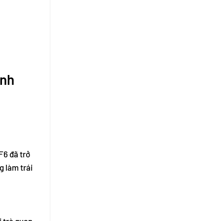
inh
F6 đã trở
g làm trái
i trò quan