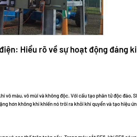
điện: Hiểu rõ về sự hoạt động đáng k
khí vô màu, vô mùi và không độc. Với cấu tạo phân tử độc đáo, S
ng hơn không khí khiến nó trôi ra khỏi khí quyển và tạo hiệu ứn
rung và cao thế trên toàn cầu. Trong máy cắt SF6, khí SF6 có va