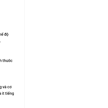
hế độ
.
ch thước
g và cơ
 ít tiếng