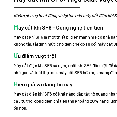
Khám phá sự hoạt động và lợi ích của máy cắt điện khí 
M
áy cắt khí SF6 – Công nghệ tiên tiến
Máy cắt khí SF6 là một thiết bị điện mạnh mẽ có khả nă
không tải, tải định mức cho đến chế độ sự cố, máy cắt 
Ư
u điểm vượt trội
Máy cắt điện khí SF6 sử dụng chất khí SF6 đặc biệt để 
nhỏ gọn và tuổi thọ cao, máy cắt SF6 hứa hẹn mang đến s
H
iệu quả và đáng tin cậy
Máy cắt điện khí SF6 có khả năng dập tắt hồ quang nhan
cấu tự thổi dòng điện chỉ tiêu thụ khoảng 20% năng lượn
ồn hơn.