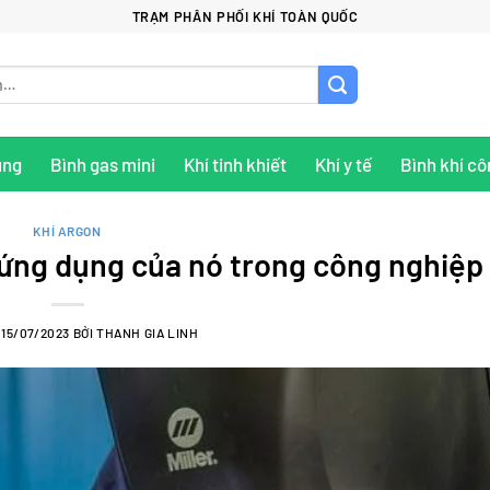
TRẠM PHÂN PHỐI KHÍ TOÀN QUỐC
ụng
Bình gas mini
Khí tinh khiết
Khí y tế
Bình khí cô
KHÍ ARGON
 ứng dụng của nó trong công nghiệp
O
15/07/2023
BỞI
THANH GIA LINH