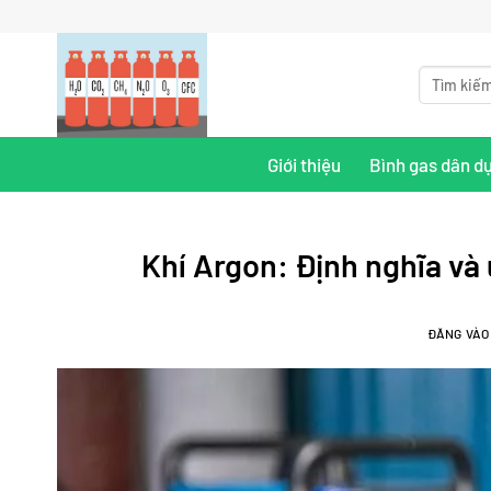
Bỏ
qua
nội
Tìm
kiếm:
dung
Giới thiệu
Bình gas dân d
Khí Argon: Định nghĩa và
ĐĂNG VÀ