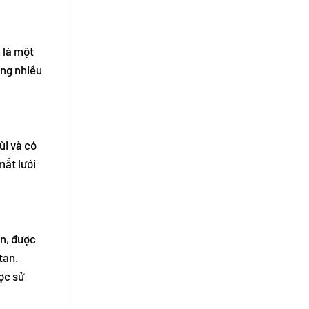
 là một
ong nhiều
ùi và có
mắt lưới
on, được
tan.
ược sử