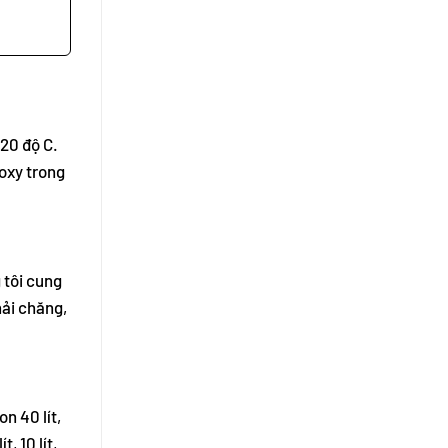
 20 độ C.
 oxy trong
 tôi cung
hải chăng,
n 40 lít,
, 10 lít,