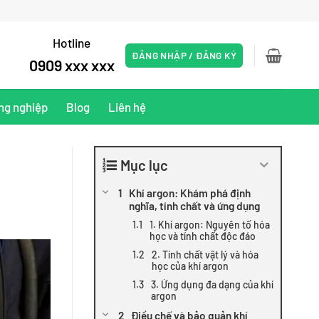
Hotline
ĐĂNG NHẬP / ĐĂNG KÝ
0909 xxx xxx
ng nghiệp
Blog
Liên hệ
Mục lục
Khí argon: Khám phá định
nghĩa, tính chất và ứng dụng
1. Khí argon: Nguyên tố hóa
học và tính chất độc đáo
2. Tính chất vật lý và hóa
học của khí argon
3. Ứng dụng đa dạng của khí
argon
Điều chế và bảo quản khí