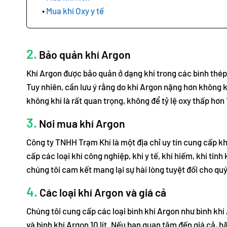
Mua khí Oxy y tế
2.
Bảo quản khí Argon
Khí Argon được bảo quản ở dạng khí trong các bình thép,
Tuy nhiên, cần lưu ý rằng do khí Argon nặng hơn không kh
không khí là rất quan trọng, không để tỷ lệ oxy thấp hơn
3.
Nơi mua khí Argon
Công ty TNHH Trạm Khí là một địa chỉ uy tín cung cấp kh
cấp các loại khí công nghiệp, khí y tế, khí hiếm, khí tinh
chúng tôi cam kết mang lại sự hài lòng tuyệt đối cho qu
4.
Các loại khí Argon và giá cả
Chúng tôi cung cấp các loại bình khí Argon như bình khí A
và bình khí Argon 10 lít. Nếu bạn quan tâm đến giá cả, hãy 