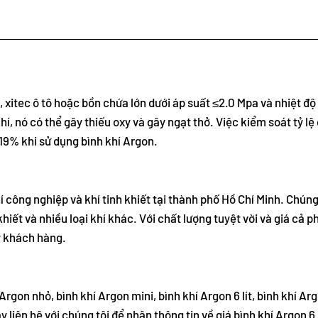
 xitec ô tô hoặc bồn chứa lớn dưới áp suất ≤2.0 Mpa và nhiệt độ
í, nó có thể gây thiếu oxy và gây ngạt thở. Việc kiểm soát tỷ lệ
 19% khi sử dụng bình khí Argon.
í công nghiệp và khí tinh khiết tại thành phố Hồ Chí Minh. Chúng
 khiết và nhiều loại khí khác. Với chất lượng tuyệt vời và giá cả p
ý khách hàng.
rgon nhỏ, bình khí Argon mini, bình khí Argon 6 lít, bình khí Argo
liên hệ với chúng tôi để nhận thông tin về giá bình khí Argon 6 lít