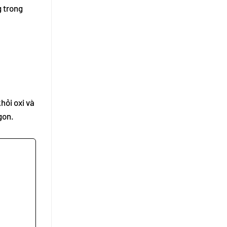
g trong
hỏi oxi và
gon.