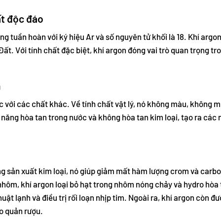
ất độc đáo
g tuần hoàn với ký hiệu Ar và số nguyên tử khối là 18. Khí argon
ất. Với tính chất đặc biệt, khí argon đóng vai trò quan trọng tr
n
c với các chất khác. Về tính chất vật lý, nó không màu, không m
ả năng hòa tan trong nước và không hòa tan kim loại, tạo ra các 
ng sản xuất kim loại, nó giúp giảm mất hàm lượng crom và carb
nhôm, khí argon loại bỏ hạt trong nhôm nóng chảy và hydro hòa 
uật lạnh và điều trị rối loạn nhịp tim. Ngoài ra, khí argon còn đ
o quản rượu.