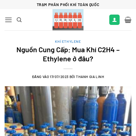
Bỏ
TRẠM PHÂN PHỐI KHÍ TOÀN QUỐC
qua
nội
dung
KHÍ ETHYLENE
Nguồn Cung Cấp: Mua Khí C2H4 –
Ethylene ở đâu?
ĐĂNG VÀO
17/07/2023
BỞI
THANH GIA LINH