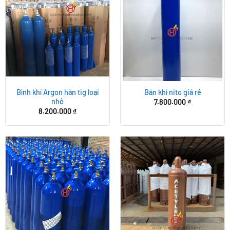
Bình khí Argon hàn tig loại
Bán khí nito giá rẻ
nhỏ
7.800.000
₫
8.200.000
₫