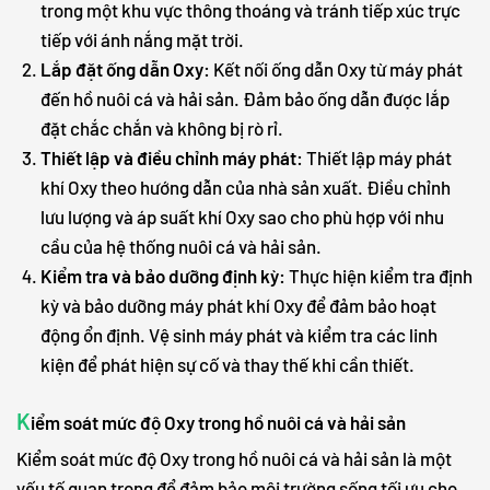
trong một khu vực thông thoáng và tránh tiếp xúc trực
tiếp với ánh nắng mặt trời.
Lắp đặt ống dẫn Oxy:
Kết nối ống dẫn Oxy từ máy phát
đến hồ nuôi cá và hải sản. Đảm bảo ống dẫn được lắp
đặt chắc chắn và không bị rò rỉ.
Thiết lập và điều chỉnh máy phát:
Thiết lập máy phát
khí Oxy theo hướng dẫn của nhà sản xuất. Điều chỉnh
lưu lượng và áp suất khí Oxy sao cho phù hợp với nhu
cầu của hệ thống nuôi cá và hải sản.
Kiểm tra và bảo dưỡng định kỳ:
Thực hiện kiểm tra định
kỳ và bảo dưỡng máy phát khí Oxy để đảm bảo hoạt
động ổn định. Vệ sinh máy phát và kiểm tra các linh
kiện để phát hiện sự cố và thay thế khi cần thiết.
K
iểm soát mức độ Oxy trong hồ nuôi cá và hải sản
Kiểm soát mức độ Oxy trong hồ nuôi cá và hải sản là một
yếu tố quan trọng để đảm bảo môi trường sống tối ưu cho