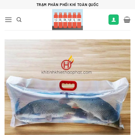
Bỏ
TRẠM PHÂN PHỐI KHÍ TOÀN QUỐC
qua
nội
dung