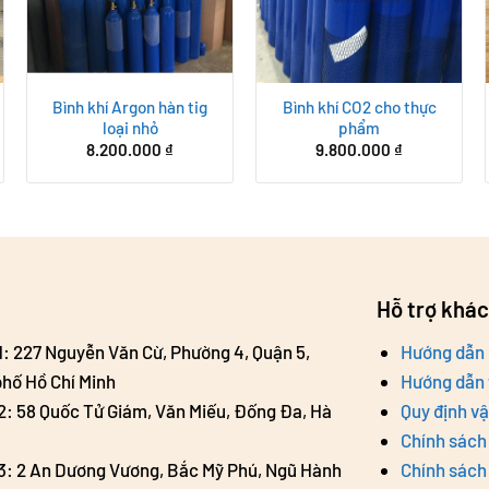
Bình khí Argon hàn tig
Bình khí CO2 cho thực
loại nhỏ
phẩm
8.200.000
₫
9.800.000
₫
Hỗ trợ khá
 1: 227 Nguyễn Văn Cừ, Phường 4, Quận 5,
Hướng dẫn 
hố Hồ Chí Minh
Hướng dẫn 
 2: 58 Quốc Tử Giám, Văn Miếu, Đống Đa, Hà
Quy định v
Chính sách 
 3: 2 An Dương Vương, Bắc Mỹ Phú, Ngũ Hành
Chính sách