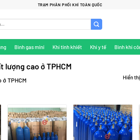
TRẠM PHÂN PHỐI KHÍ TOÀN QUỐC
ụng
Bình gas mini
Khí tinh khiết
Khí y tế
Bình khí cô
hất lượng cao ở TPHCM
Hiển thị
ao ở TPHCM