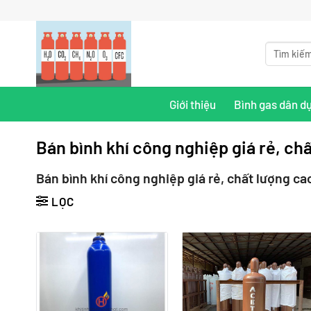
Bỏ
qua
nội
Tìm
kiếm:
dung
Giới thiệu
Bình gas dân d
Bán bình khí công nghiệp giá rẻ, c
Bán bình khí công nghiệp giá rẻ, chất lượng c
LỌC