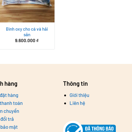
Bình oxy cho cá và hải
sản
9.600.000
₫
ch hàng
Thông tin
đặt hàng
Giới thiệu
thanh toán
Liên hệ
ận chuyển
đổi trả
 bảo mật