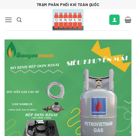
Bỏ
TRẠM PHÂN PHỐI KHÍ TOÀN QUỐC
qua
nội
dung