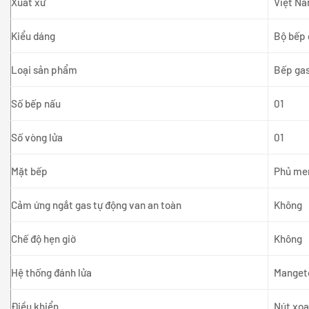
Xuất xứ
Việt N
Kiểu dáng
Bộ bếp 
Loại sản phẩm
Bếp gas
Số bếp nấu
01
Số vòng lửa
01
Mặt bếp
Phủ men
Cảm ứng ngắt gas tự động van an toàn
Không
Chế độ hẹn giờ
Không
Hệ thống đánh lửa
Manget
Điều khiển
Nút xoa