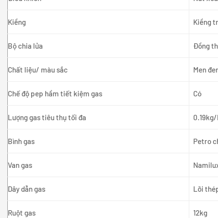
Kiềng
Kiềng t
Bộ chia lửa
Đồng t
Chất liệu/ màu sắc
Men đe
Chế độ pep hầm tiết kiệm gas
Có
Lượng gas tiêu thụ tối đa
0.19kg/
Bình gas
Petro c
Van gas
Namilu
Dây dẫn gas
Lõi thé
Ruột gas
12kg