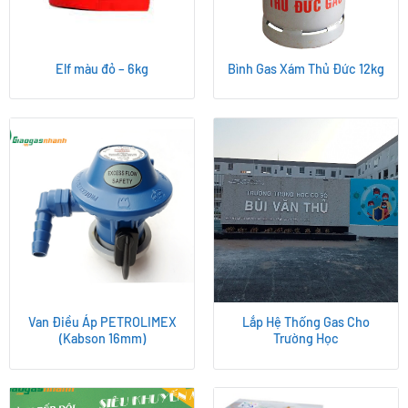
Elf màu đỏ – 6kg
Bình Gas Xám Thủ Đức 12kg
Van Điều Áp PETROLIMEX
Lắp Hệ Thống Gas Cho
(Kabson 16mm)
Trường Học