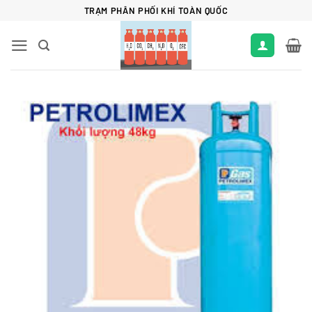
Bỏ
TRẠM PHÂN PHỐI KHÍ TOÀN QUỐC
qua
nội
dung