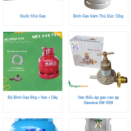
Đuốc Khó Gas
Bình Gas Xám Thủ Đức 12kg
Bộ Bình Gas 6kg + Van + Dây
Van điều áp gas cao áp
Sawana SW-999