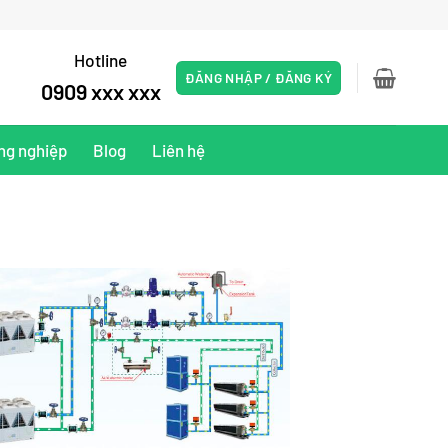
Hotline
ĐĂNG NHẬP / ĐĂNG KÝ
0909 xxx xxx
ng nghiệp
Blog
Liên hệ