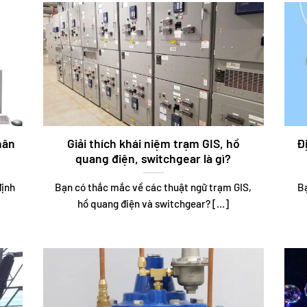
hân
Giải thích khái niệm trạm GIS, hồ
Đ
quang điện, switchgear là gì?
định
Bạn có thắc mắc về các thuật ngữ trạm GIS,
Bạ
hồ quang điện và switchgear? [...]