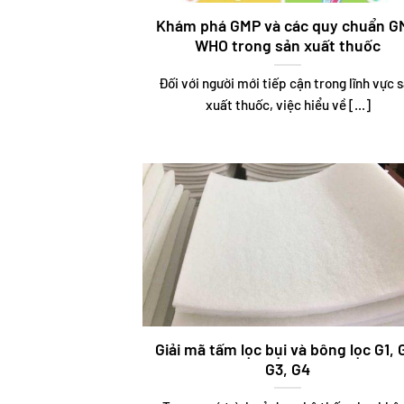
Khám phá GMP và các quy chuẩn G
WHO trong sản xuất thuốc
Đối với người mới tiếp cận trong lĩnh vực 
xuất thuốc, việc hiểu về [...]
Giải mã tấm lọc bụi và bông lọc G1, 
G3, G4