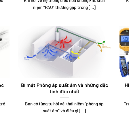
ệc
Khi nói về hệ thống điều hòa không khí, khái
K
niệm “PAU” thường gặp trong [...]
ệc
Bí mật Phòng áp suất âm và những đặc
H
tính độc nhất
trở
Bạn có từng tự hỏi về khái niệm “phòng áp
Tr
suất âm” và điều gì [...]