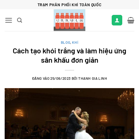
Bỏ
TRẠM PHÂN PHỐI KHÍ TOÀN QUỐC
qua
nội
dung
BLOG
,
KHÍ
Cách tạo khói trắng và làm hiệu ứng
sân khấu đơn giản
ĐĂNG VÀO
25/06/2023
BỞI
THANH GIA LINH