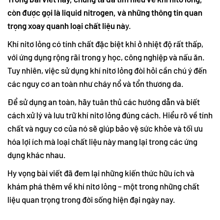
còn được gọi là liquid nitrogen, và những thông tin quan
trọng xoay quanh loại chất liệu nà
y.
Khí nitơ lỏng có tính chất đặc biệt khi ở nhiệt độ rất thấp,
với ứng dụng rộng rãi trong y học, công nghiệp và nấu ăn.
Tuy nhiên, việc sử dụng khí nitơ lỏng đòi hỏi cần chú ý đến
các nguy cơ an toàn như cháy nổ và tổn thương da.
Để sử dụng an toàn, hãy tuân thủ các hướng dẫn và biết
cách xử lý và lưu trữ khí nitơ lỏng đúng cách. Hiểu rõ về tính
chất và nguy cơ của nó sẽ giúp bảo vệ sức khỏe và tối ưu
hóa lợi ích mà loại chất liệu này mang lại trong các ứng
dụng khác nhau.
Hy vọng bài viết đã đem lại những kiến thức hữu ích và
khám phá thêm về khí nitơ lỏng – một trong những chất
liệu quan trọng trong đời sống hiện đại ngày nay.