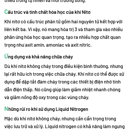
C
ấu trúc và tính chất hóa học của khí Nitơ
Khí nitơ có cấu trúc phân tử gồm hai nguyên tử kết hợp với
liên kết ba. Vì vậy, nó mang hóa trị 3 và tham gia vào nhiều
phản ứng hóa học quan trọng, tạo ra nhiều hợp chất quan
trọng như axít amin, amoniac và axit nitric.
Ứ
ng dụng và khả năng chữa cháy
Dù khí nitơ không cháy trong điều kiện bình thường, nhưng
lại rất hữu ích trong việc chữa cháy. Khí nitơ có thể được sử
dụng để dập tắt đám cháy trong các thiết bị điện nhờ tính
dẫn điện thấp. Nó cũng giúp làm giảm nhiệt nhanh chóng
và giảm nồng độ oxy trong các vùng cháy.
N
hững rủi ro khi sử dụng Liquid Nitrogen
Mặc dù khí nitơ không cháy, nhưng cần cẩn trọng trong
việc lưu trữ và xử lý. Liquid nitrogen có khả năng làm ngưng