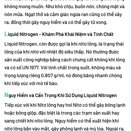
không mong muốn. Như khó chịu, buồn nôn, chóng mặt và
nôn mửa. Ngạt thở và cảm giác ngứa ran cũng có thể xảy
ra, đồng thời gây nguy hiểm và có thể gây tử vong.
L
iquid Nitrogen – Khám Phá Khái Niệm và Tính Chất
Liquid Nitrogen, còn được gọi là khí nitơ lỏng, là trạng thái
lỏng của khí nitơ với nhiệt độ siêu thấp. Nó thường được
sản xuất công nghiệp bằng cách chưng cất không khí lỏng
và có số UN 1977. Với tính chất trong suốt, không màu và
trọng lượng riêng 0,807 g/ml, nó đóng băng nhanh chóng
khi tiếp xúc với mô tế bào.
N
guy Hiểm và Cẩn Trọng Khi Sử Dụng Liquid Nitrogen
Tiếp xúc với khí Nitơ lỏng hay hơi Nitơ có thể gây bỏng lạnh
hoặc bỏng giộp, đặc biệt là trong các trạm sản xuất hay
sang chiết khí nitơ lỏng. Nguy hiểm có thể xuất hiện khi
nitơ lỏng bắn vào mắt, gây phỏng lạnh và mù lòa. Ngoài ra,